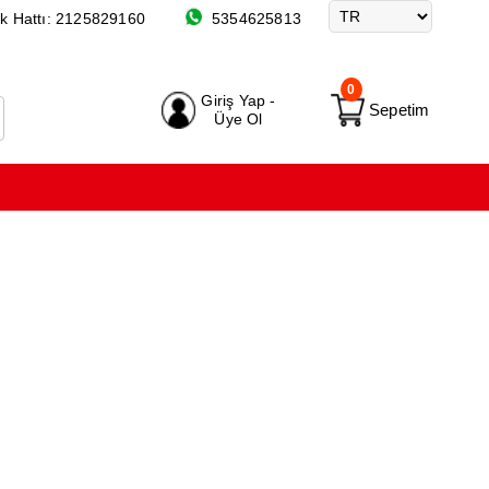
k Hattı:
2125829160
5354625813
0
Giriş Yap -
Sepetim
Üye Ol