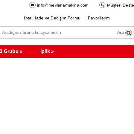
info@mevlanamakina.com
Müşteri Deste
İptal, İade ve Değişim Formu
Favorilerim
Ara
ü Grubu
İplik