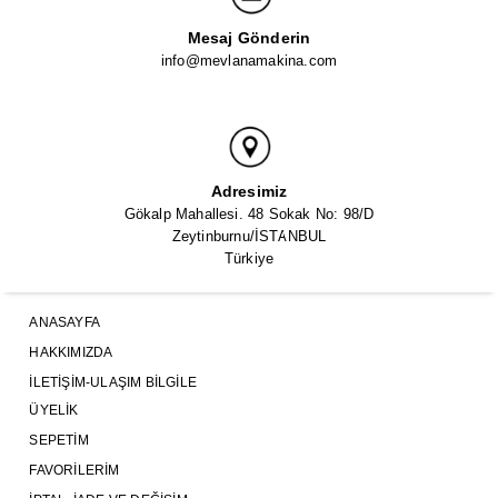
Mesaj Gönderin
info@mevlanamakina.com
Adresimiz
Gökalp Mahallesi. 48 Sokak No: 98/D
Zeytinburnu/İSTANBUL
Türkiye
ANASAYFA
HAKKIMIZDA
İLETIŞIM-ULAŞIM BILGILE
ÜYELIK
SEPETIM
FAVORILERIM