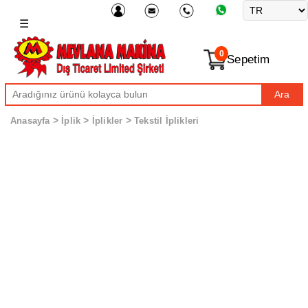
☰
0
Sepetim
Ara
>
>
>
Anasayfa
İplik
İplikler
Tekstil İplikleri