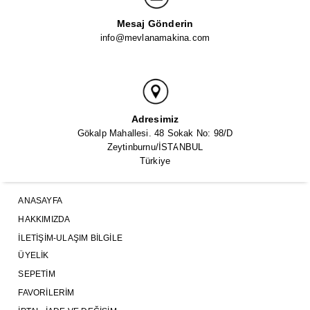
Mesaj Gönderin
info@mevlanamakina.com
Adresimiz
Gökalp Mahallesi. 48 Sokak No: 98/D
Zeytinburnu/İSTANBUL
Türkiye
ANASAYFA
HAKKIMIZDA
İLETIŞIM-ULAŞIM BILGILE
ÜYELIK
SEPETIM
FAVORILERIM