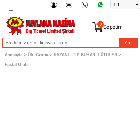
☰
0
Sepetim
Ara
>
>
>
Anasayfa
Ütü Grubu
KAZANLI TİP BUHARLI ÜTULER
Pastal Ütüleri