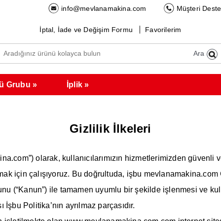
info@mevlanamakina.com
Müşteri Deste
İptal, İade ve Değişim Formu
Favorilerim
Ara
ü Grubu
İplik
Gizlilik İlkeleri
om”) olarak, kullanıcılarımızın hizmetlerimizden güvenli v
mak için çalışıyoruz. Bu doğrultuda, işbu mevlanamakina.com Gizl
nunu (“Kanun”) ile tamamen uyumlu bir şekilde işlenmesi ve ku
 İşbu Politika’nın ayrılmaz parçasıdır.