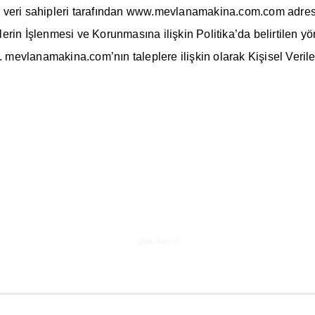
isel veri sahipleri tarafından www.mevlanamakina.com.com adr
rin İşlenmesi ve Korunmasına ilişkin Politika’da belirtilen yö
. mevlanamakina.com’nın taleplere ilişkin olarak Kişisel Veril
gililik ilkeleri