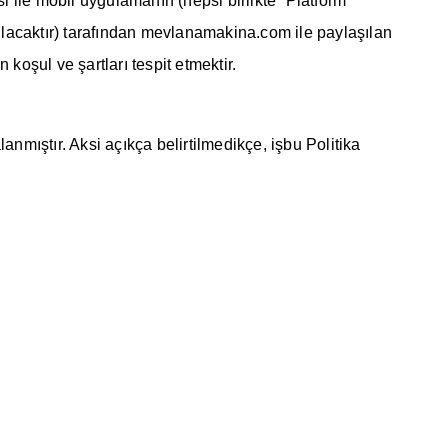
ile mobil uygulamanın (hepsi birlikte “Platform”
k anılacaktır) tarafından mevlanamakina.com ile paylaşılan
 koşul ve şartları tespit etmektir.
nmıştır. Aksi açıkça belirtilmedikçe, işbu Politika