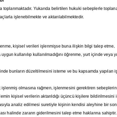
bi
a toplanmaktadır. Yukarıda belirtilen hukuki sebeplerle toplana
açlarla işlenebilmekte ve aktarılabilmektedir.
ğrenme, kişisel verileri işlenmişse buna ilişkin bilgi talep etme,
uygun kullanılıp kullanılmadığını öğrenme, yurt içinde veya yurt
linde bunların düzeltilmesini isteme ve bu kapsamda yapılan işl
 işlenmiş olmasına rağmen, işlenmesini gerektiren sebeplerin o
in kişisel verilerin aktarıldığı üçüncü kişilere bildirilmesini 
sıyla analiz edilmesi suretiyle kişinin kendisi aleyhine bir son
sı halinde zararın giderilmesini talep etme haklarına sahiptir.