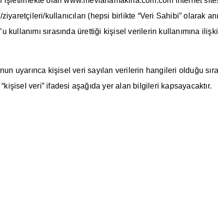
 işletilmekte olan www.mevlanamakina.com.com internet sitesi 
i/ziyaretçileri/kullanıcıları (hepsi birlikte “Veri Sahibi” olara
llanımı sırasında ürettiği kişisel verilerin kullanımına ilişkin
yarınca kişisel veri sayılan verilerin hangileri olduğu sırala
şisel veri” ifadesi aşağıda yer alan bilgileri kapsayacaktır.