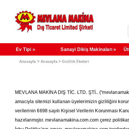
Ev Tipi
Sanayi Dikiş Makinaları
Üt
>
>
Anasayfa
Anasayfa
Gizlilik İlkeleri
MEVLANA MAKİNA DIŞ TİC. LTD. ŞTİ.. (“mevlanamakina.c
amacıyla sitemizi kullanan üyelerimizin gizliliğini koru
verilerinin 6698 sayılı Kişisel Verilerin Korunması Ka
hazırlanmıştır. mevlanamakina.com.com çerez politikası