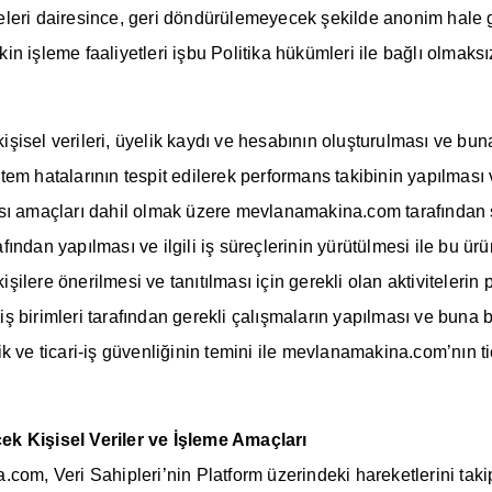
leri dairesince, geri döndürülemeyecek şekilde anonim hale ge
kin işleme faaliyetleri işbu Politika hükümleri ile bağlı olmaksı
sel verileri, üyelik kaydı ve hesabının oluşturulması ve buna i
m hatalarının tespit edilerek performans takibinin yapılması ve
sı amaçları dahil olmak üzere mevlanamakina.com tarafından sun
fından yapılması ve ilgili iş süreçlerinin yürütülmesi ile bu ürün
ili kişilere önerilmesi ve tanıtılması için gerekli olan aktivitel
gili iş birimleri tarafından gerekli çalışmaların yapılması ve b
nik ve ticari-iş güvenliğinin temini ile mevlanamakina.com’nın ti
ek Kişisel Veriler ve İşleme Amaçları
om, Veri Sahipleri’nin Platform üzerindeki hareketlerini takip e