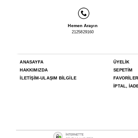
Hemen Arayın
2125829160
ANASAYFA
ÜYELIK
HAKKIMIZDA
SEPETIM
İLETIŞIM-ULAŞIM BILGILE
FAVORILER
İPTAL, İAD