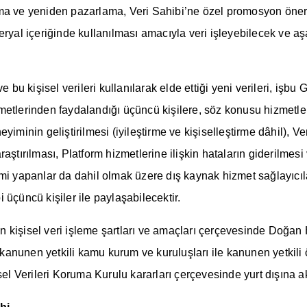
a ve yeniden pazarlama, Veri Sahibi’ne özel promosyon önerile
yal içeriğinde kullanılması amacıyla veri işleyebilecek ve aşağ
bu kişisel verileri kullanılarak elde ettiği yeni verileri, işbu G
etlerinden faydalandığı üçüncü kişilere, söz konusu hizmetler
iminin geliştirilmesi (iyileştirme ve kişiselleştirme dâhil), Ver
ştırılması, Platform hizmetlerine ilişkin hataların giderilmesi
i yapanlar da dahil olmak üzere dış kaynak hizmet sağlayıcıları
i üçüncü kişiler ile paylaşabilecektir.
len kişisel veri işleme şartları ve amaçları çerçevesinde Doğan
miz, kanunen yetkili kamu kurum ve kuruluşları ile kanunen yetkili
el Verileri Koruma Kurulu kararları çerçevesinde yurt dışına akt