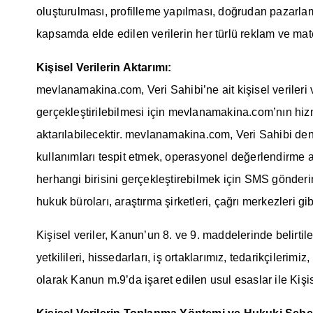
oluşturulması, profilleme yapılması, doğrudan pazarlam
kapsamda elde edilen verilerin her türlü reklam ve mater
Kişisel Verilerin Aktarımı:
mevlanamakina.com, Veri Sahibi’ne ait kişisel verileri ve 
gerçekleştirilebilmesi için mevlanamakina.com’nın hizm
aktarılabilecektir. mevlanamakina.com, Veri Sahibi deney
kullanımları tespit etmek, operasyonel değerlendirme ara
herhangi birisini gerçekleştirebilmek için SMS gönderim
hukuk büroları, araştırma şirketleri, çağrı merkezleri gib
Kişisel veriler, Kanun’un 8. ve 9. maddelerinde belirti
yetkilileri, hissedarları, iş ortaklarımız, tedarikçileri
olarak Kanun m.9’da işaret edilen usul esaslar ile Kişis