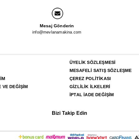
Mesaj Gönderin
info@mevlanamakina.com
ÜYELIK SÖZLEŞMESI
MESAFELI SATIŞ SÖZLEŞME
IM
ÇEREZ POLITIKASI
E VE DEĞIŞIM
GIZLILIK İLKELERI
İPTAL İADE DEĞIŞIM
Bizi Takip Edin